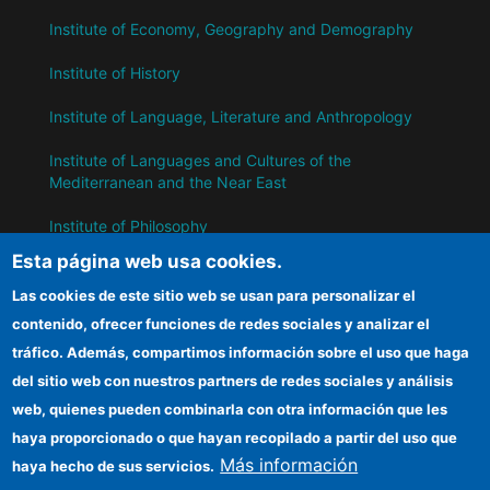
Institute of Economy, Geography and Demography
Institute of History
Institute of Language, Literature and Anthropology
Institute of Languages ​​and Cultures of the
Mediterranean and the Near East
Institute of Philosophy
Esta página web usa cookies.
Institute of Public Policies and Goods
Las cookies de este sitio web se usan para personalizar el
contenido, ofrecer funciones de redes sociales y analizar el
IH
tráfico. Además, compartimos información sobre el uso que haga
del sitio web con nuestros partners de redes sociales y análisis
CSIC Electronic Office
web, quienes pueden combinarla con otra información que les
Information for suppliers
haya proporcionado o que hayan recopilado a partir del uso que
Más información
haya hecho de sus servicios.
Funding entities