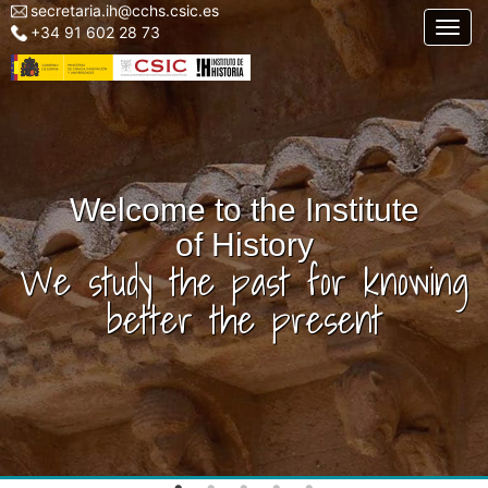
secretaria.ih@cchs.csic.es
Menu
Skip
Togg
+34 91 602 28 73
top
to
left
main
IH
content
Welcome to the Institute
of History
We study the past for knowing
better the present