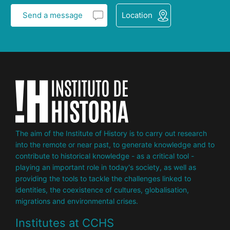
Send a message
Location
The aim of the Institute of History is to carry out research
into the remote or near past, to generate knowledge and to
contribute to historical knowledge - as a critical tool -
playing an important role in today's society, as well as
providing the tools to tackle the challenges linked to
identities, the coexistence of cultures, globalisation,
migrations and environmental crises.
Institutes at CCHS