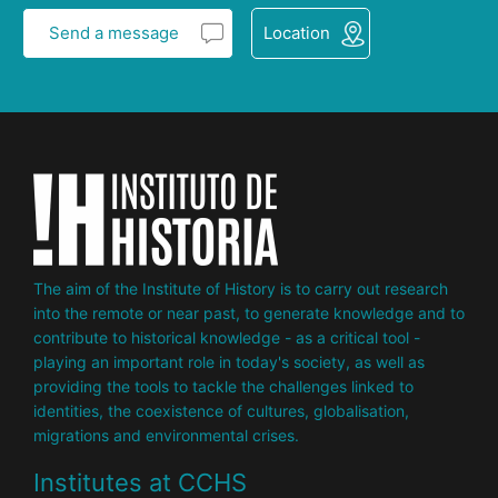
Send a message
Location
The aim of the Institute of History is to carry out research
into the remote or near past, to generate knowledge and to
contribute to historical knowledge - as a critical tool -
playing an important role in today's society, as well as
providing the tools to tackle the challenges linked to
identities, the coexistence of cultures, globalisation,
migrations and environmental crises.
Institutes at CCHS