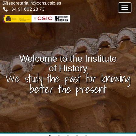
secretaria.ih@cchs.csic.es
Menu
Skip
Togg
+34 91 602 28 73
top
to
left
main
IH
content
Welcome to the Institute
of History
We study the past for knowing
better the present