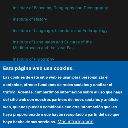
Institute of Economy, Geography and Demography
Institute of History
Institute of Language, Literature and Anthropology
Institute of Languages ​​and Cultures of the
Mediterranean and the Near East
Institute of Philosophy
Esta página web usa cookies.
Institute of Public Policies and Goods
Las cookies de este sitio web se usan para personalizar el
contenido, ofrecer funciones de redes sociales y analizar el
IH
tráfico. Además, compartimos información sobre el uso que haga
del sitio web con nuestros partners de redes sociales y análisis
CSIC Electronic Office
web, quienes pueden combinarla con otra información que les
Information for suppliers
haya proporcionado o que hayan recopilado a partir del uso que
Más información
haya hecho de sus servicios.
Funding entities