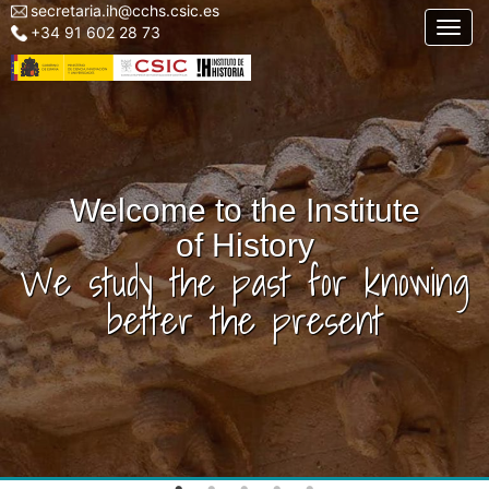
secretaria.ih@cchs.csic.es
Menu
Skip
Togg
+34 91 602 28 73
top
to
left
main
IH
content
Welcome to the Institute
of History
We study the past for knowing
better the present