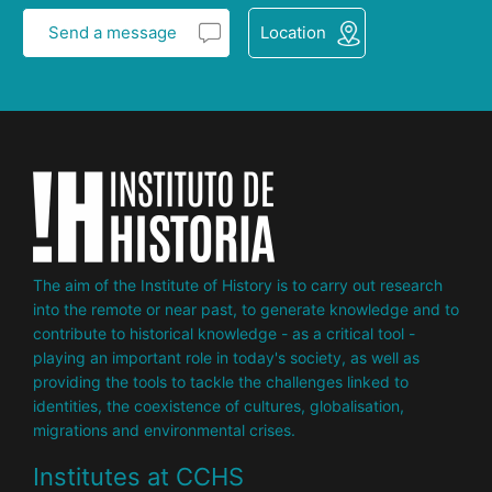
Send a message
Location
The aim of the Institute of History is to carry out research
into the remote or near past, to generate knowledge and to
contribute to historical knowledge - as a critical tool -
playing an important role in today's society, as well as
providing the tools to tackle the challenges linked to
identities, the coexistence of cultures, globalisation,
migrations and environmental crises.
Institutes at CCHS