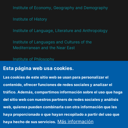
Institute of Economy, Geography and Demography
Institute of History
Institute of Language, Literature and Anthropology
Institute of Languages ​​and Cultures of the
Mediterranean and the Near East
Institute of Philosophy
Esta página web usa cookies.
Institute of Public Policies and Goods
Las cookies de este sitio web se usan para personalizar el
contenido, ofrecer funciones de redes sociales y analizar el
IH
tráfico. Además, compartimos información sobre el uso que haga
del sitio web con nuestros partners de redes sociales y análisis
CSIC Electronic Office
web, quienes pueden combinarla con otra información que les
Information for suppliers
haya proporcionado o que hayan recopilado a partir del uso que
Más información
haya hecho de sus servicios.
Funding entities