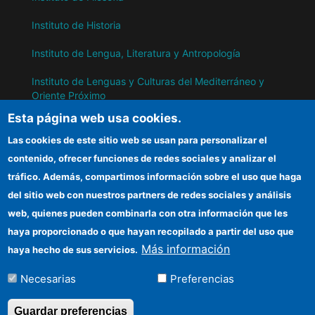
Instituto de Historia
Instituto de Lengua, Literatura y Antropología
Instituto de Lenguas y Culturas del Mediterráneo y
Oriente Próximo
Esta página web usa cookies.
Instituto de Políticas y Bienes Públicos
Las cookies de este sitio web se usan para personalizar el
contenido, ofrecer funciones de redes sociales y analizar el
IH
tráfico. Además, compartimos información sobre el uso que haga
del sitio web con nuestros partners de redes sociales y análisis
Sede electrónica CSIC
web, quienes pueden combinarla con otra información que les
Información para proveedores
haya proporcionado o que hayan recopilado a partir del uso que
Más información
haya hecho de sus servicios.
Organismos financiadores
Necesarias
Preferencias
Cómo llegar
Guardar preferencias