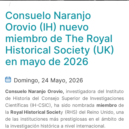
Consuelo Naranjo Orovio (IH) nuevo miembro de
The Royal Historical Society (UK) en mayo de 2026
Consuelo Naranjo
Orovio (IH) nuevo
miembro de The Royal
Historical Society (UK)
en mayo de 2026
Domingo, 24 Mayo, 2026
Consuelo Naranjo Orovio,
investigadora del Instituto
de Historia del Consejo Superior de Investigaciones
Científicas (IH-CSIC), ha sido nombrada
miembro
de
la
Royal Historical Societ
y (RHS) del Reino Unido, una
de las instituciones más prestigiosas en el ámbito de
la investigación histórica a nivel internacional.