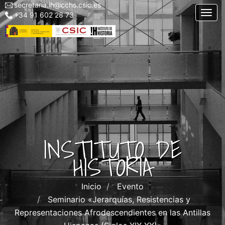
secretaria.ih@cchs.csic.es
Menu
Pasar
Togg
+34 91 602 28 73
top
al
left
contenido
IH
principal
INSTITUTO DE
HISTORIA
Inicio
Evento
Seminario «Jerarquías, Resistencias y
Representaciones Afrodescendientes en las Antillas