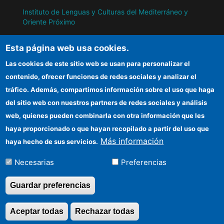
Instituto de Lenguas y Culturas del Mediterráneo y
Oriente Próximo
Instituto de Políticas y Bienes Públicos
Esta página web usa cookies.
Las cookies de este sitio web se usan para personalizar el
IH
contenido, ofrecer funciones de redes sociales y analizar el
tráfico. Además, compartimos información sobre el uso que haga
Sede electrónica CSIC
del sitio web con nuestros partners de redes sociales y análisis
web, quienes pueden combinarla con otra información que les
Información para proveedores
haya proporcionado o que hayan recopilado a partir del uso que
Organismos financiadores
Más información
haya hecho de sus servicios.
Cómo llegar
Necesarias
Preferencias
Guardar preferencias
©Copyright 2026 Todos los derechos
Aceptar todas
Rechazar todas
Revocar consentimi
reservados