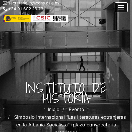
secretaria.ih@cchs.csic.es
Menu
Pasar
Togg
+34 91 602 28 73
top
al
left
contenido
IH
principal
INSTITUTO DE
HISTORIA
Inicio
Evento
Simposio internacional "Las literaturas extranjeras
en la Albania Socialista" (plazo convocatoria