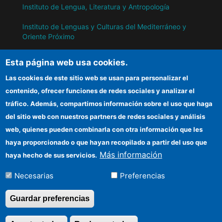
Instituto de Lengua, Literatura y Antropología
Instituto de Lenguas y Culturas del Mediterráneo y
Oriente Próximo
Instituto de Políticas y Bienes Públicos
Esta página web usa cookies.
Las cookies de este sitio web se usan para personalizar el
IH
contenido, ofrecer funciones de redes sociales y analizar el
tráfico. Además, compartimos información sobre el uso que haga
Sede electrónica CSIC
del sitio web con nuestros partners de redes sociales y análisis
web, quienes pueden combinarla con otra información que les
Información para proveedores
haya proporcionado o que hayan recopilado a partir del uso que
Organismos financiadores
Más información
haya hecho de sus servicios.
Cómo llegar
Necesarias
Preferencias
Guardar preferencias
©Copyright 2026 Todos los derechos