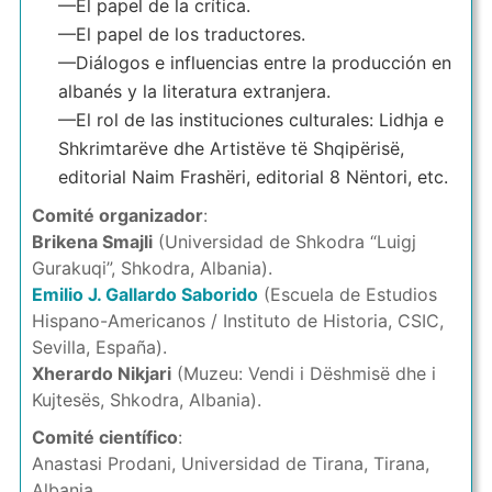
—El papel de la crítica.
—El papel de los traductores.
—Diálogos e influencias entre la producción en
albanés y la literatura extranjera.
—El rol de las instituciones culturales: Lidhja e
Shkrimtarëve dhe Artistëve të Shqipërisë,
editorial Naim Frashëri, editorial 8 Nëntori, etc.
Comité organizador
:
Brikena Smajli
(Universidad de Shkodra “Luigj
Gurakuqi”, Shkodra, Albania).
Emilio J. Gallardo Saborido
(Escuela de Estudios
Hispano-Americanos / Instituto de Historia, CSIC,
Sevilla, España).
Xherardo Nikjari
(Muzeu: Vendi i Dëshmisë dhe i
Kujtesës, Shkodra, Albania).
Comité científico
:
Anastasi Prodani, Universidad de Tirana, Tirana,
Albania.