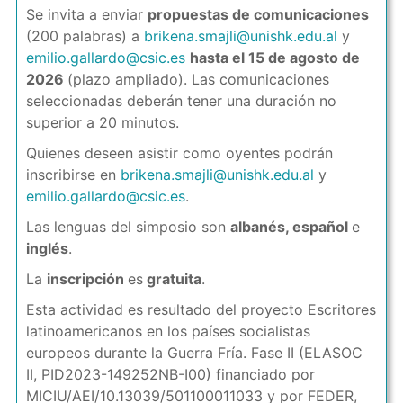
Se invita a enviar
propuestas de comunicaciones
(200 palabras) a
brikena.smajli@unishk.edu.al
y
emilio.gallardo@csic.es
hasta el 15 de agosto de
2026
(plazo ampliado). Las comunicaciones
seleccionadas deberán tener una duración no
superior a 20 minutos.
Quienes deseen asistir como oyentes podrán
inscribirse en
brikena.smajli@unishk.edu.al
y
emilio.gallardo@csic.es
.
Las lenguas del simposio son
albanés, español
e
inglés
.
La
inscripción
es
gratuita
.
Esta actividad es resultado del proyecto Escritores
latinoamericanos en los países socialistas
europeos durante la Guerra Fría. Fase II (ELASOC
II, PID2023-149252NB-I00) financiado por
MICIU/AEI/10.13039/501100011033 y por FEDER,