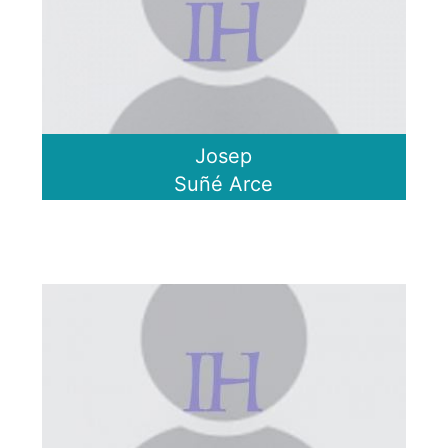
Josep
Suñé Arce