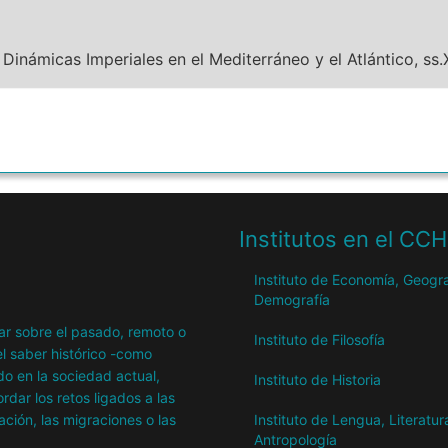
inámicas Imperiales en el Mediterráneo y el Atlántico, ss.X
Institutos en el CC
Instituto de Economía, Geogra
Demografía
igar sobre el pasado, remoto o
Instituto de Filosofía
l saber histórico -como
o en la sociedad actual,
Instituto de Historia
dar los retos ligados a las
ación, las migraciones o las
Instituto de Lengua, Literatur
Antropología