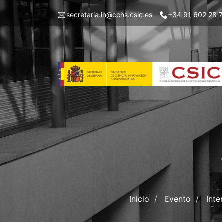
Pasar
Menu
secretaria.ih@cchs.csic.es
+34 91 602 28 
al
top
contenido
left
principal
IH
Inicio
Evento
Inte