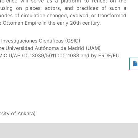
onference will serve as a platform to reflect on the
ocusing on places, actors, and practices of such a
modes of circulation changed, evolved, or transformed
e Ottoman Empire in the early 20th century.
e Investigaciones Científicas (CSIC)
the Universidad Autónoma de Madrid (UAM)
MICIU/AEI/10.13039/501100011033 and by ERDF/EU
versity of Ankara)