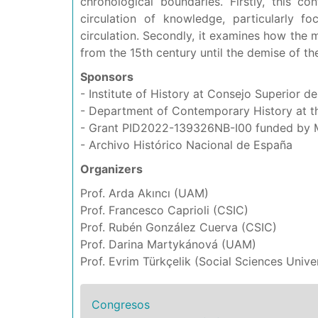
chronological boundaries. Firstly, this c
circulation of knowledge, particularly f
circulation. Secondly, it examines how the 
from the 15th century until the demise of th
Sponsors
- Institute of History at Consejo Superior d
- Department of Contemporary History at 
- Grant PID2022-139326NB-I00 funded by 
- Archivo Histórico Nacional de España
Organizers
Prof. Arda Akıncı (UAM)
Prof. Francesco Caprioli (CSIC)
Prof. Rubén González Cuerva (CSIC)
Prof. Darina Martykánová (UAM)
Prof. Evrim Türkçelik (Social Sciences Uni
Congresos