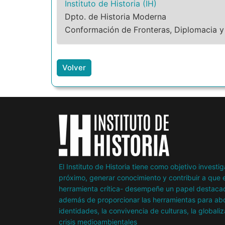
Instituto de Historia (IH)
Dpto. de Historia Moderna
Conformación de Fronteras, Diplomacia y D
Volver
El Instituto de Historia tiene como objetivo invest
próximo, generar conocimiento y contribuir a que e
herramienta crítica- desempeñe un papel destacad
además de proporcionar las herramientas para abor
identidades, la convivencia de culturas, la globaliz
crisis medioambientales