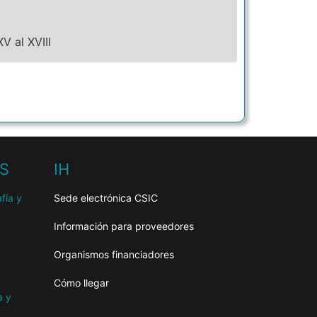
V al XVIII
HS
IH
fía y
Sede electrónica CSIC
Información para proveedores
Organismos financiadores
Cómo llegar
a y