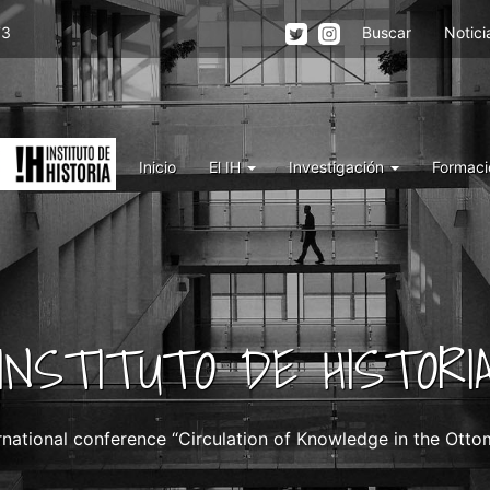
Menu
73
Buscar
Notici
top
right
IH
Menu
Inicio
El IH
Investigación
Formaci
IH
INSTITUTO DE HISTORI
rnational conference “Circulation of Knowledge in the Ott