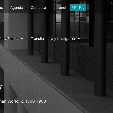
ES
EN
as
Agenda
Contacto
Intranet
ón y Empleo
Transferencia y divulgación
A
oman World: c. 1500-1900”