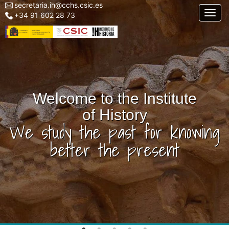
secretaria.ih@cchs.csic.es
Menu
Skip
Togg
+34 91 602 28 73
top
to
left
main
IH
content
Welcome to the Institute
of History
We study the past for knowing
better the present