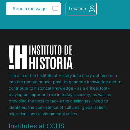
Send a message
Location
The aim of the Institute of History is to carry out research
into the remote or near past, to generate knowledge and to
contribute to historical knowledge - as a critical tool -
playing an important role in today's society, as well as
providing the tools to tackle the challenges linked to
identities, the coexistence of cultures, globalisation,
migrations and environmental crises.
Institutes at CCHS