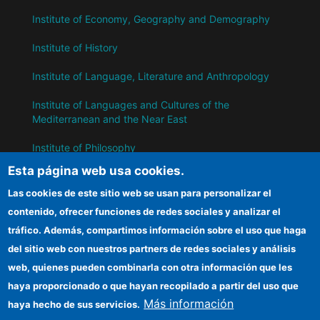
Institute of Economy, Geography and Demography
Institute of History
Institute of Language, Literature and Anthropology
Institute of Languages ​​and Cultures of the
Mediterranean and the Near East
Institute of Philosophy
Esta página web usa cookies.
Institute of Public Policies and Goods
Las cookies de este sitio web se usan para personalizar el
contenido, ofrecer funciones de redes sociales y analizar el
IH
tráfico. Además, compartimos información sobre el uso que haga
del sitio web con nuestros partners de redes sociales y análisis
CSIC Electronic Office
web, quienes pueden combinarla con otra información que les
Information for suppliers
haya proporcionado o que hayan recopilado a partir del uso que
Más información
haya hecho de sus servicios.
Funding entities