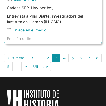
Cadena SER. Hoy por hoy
Entrevista a
Pilar Diarte
, investigadora del
Instituto de Historia (IH-CSIC).
Enlace en el medio
Emisión radio
Paginación
Primera
« Primera
Página
‹‹
Page
1
Page
2
Página
3
Page
4
Page
5
Page
6
Page
7
Page
8
página
anterior
actual
Page
9
…
Siguiente
››
Última
Última »
página
página