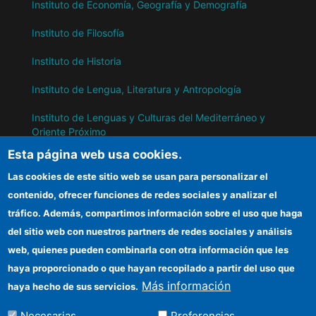
Instituto de Economía, Geografía y Demografía
Instituto de Filosofía
Instituto de Historia
Instituto de Lengua, Literatura y Antropología
Instituto de Lenguas y Culturas del Mediterráneo y
Oriente Próximo
Esta página web usa cookies.
Instituto de Políticas y Bienes Públicos
Las cookies de este sitio web se usan para personalizar el
contenido, ofrecer funciones de redes sociales y analizar el
IH
tráfico. Además, compartimos información sobre el uso que haga
del sitio web con nuestros partners de redes sociales y análisis
Sede electrónica CSIC
web, quienes pueden combinarla con otra información que les
Información para proveedores
haya proporcionado o que hayan recopilado a partir del uso que
Más información
haya hecho de sus servicios.
Organismos financiadores
Necesarias
Preferencias