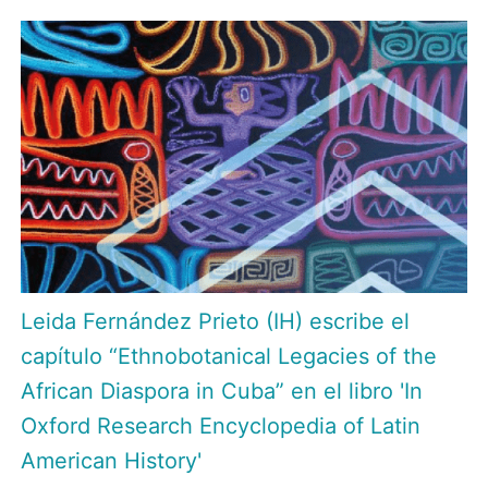
Leida Fernández Prieto (IH) escribe el
capítulo “Ethnobotanical Legacies of the
African Diaspora in Cuba” en el libro 'In
Oxford Research Encyclopedia of Latin
American History'