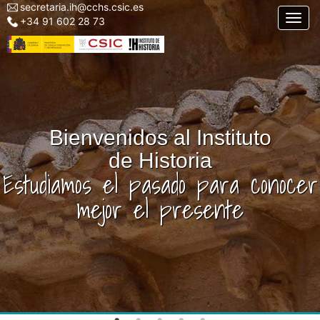
secretaria.ih@cchs.csic.es
Menu
Pasar
Togg
+34 91 602 28 73
top
al
left
contenido
IH
principal
Bienvenidos al Instituto
de Historia
Estudiamos el pasado para conocer
mejor el presente