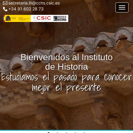
secretaria.ih@cchs.csic.es
Menu
Pasar
Togg
+34 91 602 28 73
top
al
left
contenido
IH
principal
Bienvenidos al Instituto
de Historia
Estudiamos el pasado para conocer
mejor el presente