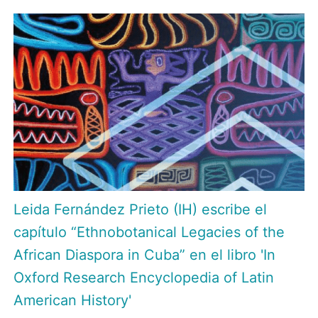
Leida Fernández Prieto (IH) escribe el
capítulo “Ethnobotanical Legacies of the
African Diaspora in Cuba” en el libro 'In
Oxford Research Encyclopedia of Latin
American History'