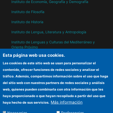
Instituto de Economía, Geografía y Demografía
Instituto de Filosofía
Instituto de Historia
Instituto de Lengua, Literatura y Antropología
Instituto de Lenguas y Culturas del Mediterráneo y
Oriente Próximo
Esta página web usa cookies.
Instituto de Políticas y Bienes Públicos
Las cookies de este sitio web se usan para personalizar el
contenido, ofrecer funciones de redes sociales y analizar el
IH
tráfico. Además, compartimos información sobre el uso que haga
del sitio web con nuestros partners de redes sociales y análisis
Sede electrónica CSIC
web, quienes pueden combinarla con otra información que les
Información para proveedores
haya proporcionado o que hayan recopilado a partir del uso que
Más información
haya hecho de sus servicios.
Organismos financiadores
Necesarias
Preferencias