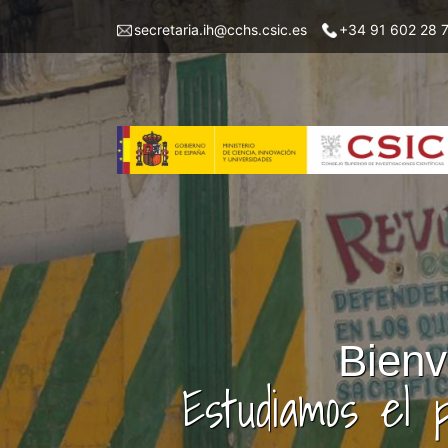
Pasar
Menu
secretaria.ih@cchs.csic.es
+34 91 602 28 
al
top
contenido
left
principal
IH
Bienv
Estudiamos el