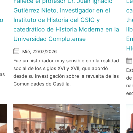
Fallece el profesor Dr. Juan Ignacio
Le
Gutiérrez Nieto, investigador en el
ca
do
Instituto de Historia del CSIC y
th
catedrático de Historia Moderna en la
li
Universidad Complutense
En
Hi
Mié, 22/07/2026
Fue un historiador muy sensible con la realidad
social de los siglos XVI y XVII, que abordó
Est
las
desde su investigación sobre la revuelta de las
de
Comunidades de Castilla.
nar
es