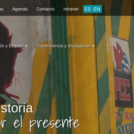
ES
EN
as
Agenda
Contacto
Intranet
ón y Empleo
Transferencia y divulgación
storia
or el presente