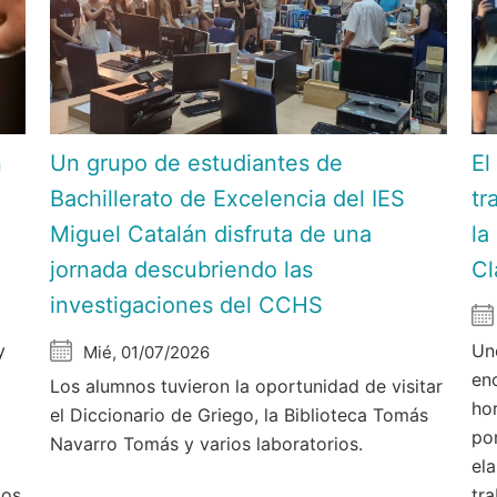
n
Un grupo de estudiantes de
El
C
Bachillerato de Excelencia del IES
tr
Miguel Catalán disfruta de una
la
jornada descubriendo las
Cl
investigaciones del CCHS
y
Un
Mié, 01/07/2026
en
Los alumnos tuvieron la oportunidad de visitar
hor
el Diccionario de Griego, la Biblioteca Tomás
po
Navarro Tomás y varios laboratorios.
el
ios
tra