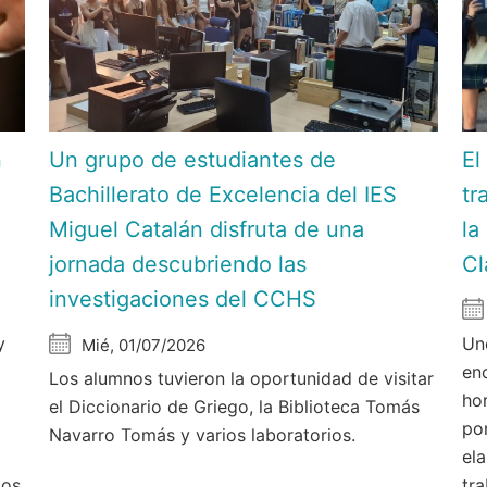
n
Un grupo de estudiantes de
El
C
Bachillerato de Excelencia del IES
tr
Miguel Catalán disfruta de una
la
jornada descubriendo las
Cl
investigaciones del CCHS
y
Un
Mié, 01/07/2026
en
Los alumnos tuvieron la oportunidad de visitar
hor
el Diccionario de Griego, la Biblioteca Tomás
po
Navarro Tomás y varios laboratorios.
el
ios
tra