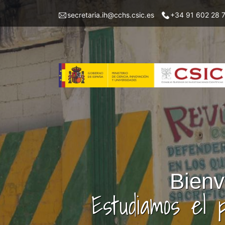
Pasar
Menu
secretaria.ih@cchs.csic.es
+34 91 602 28 
al
top
contenido
left
principal
IH
Bienv
Estudiamos el