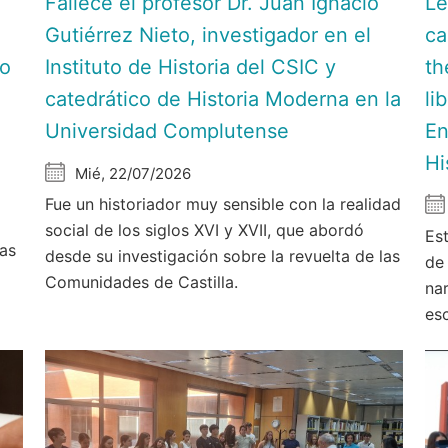
Fallece el profesor Dr. Juan Ignacio
Le
Gutiérrez Nieto, investigador en el
ca
do
Instituto de Historia del CSIC y
th
catedrático de Historia Moderna en la
li
Universidad Complutense
En
Hi
Mié, 22/07/2026
Fue un historiador muy sensible con la realidad
social de los siglos XVI y XVII, que abordó
Est
las
desde su investigación sobre la revuelta de las
de
Comunidades de Castilla.
nar
es