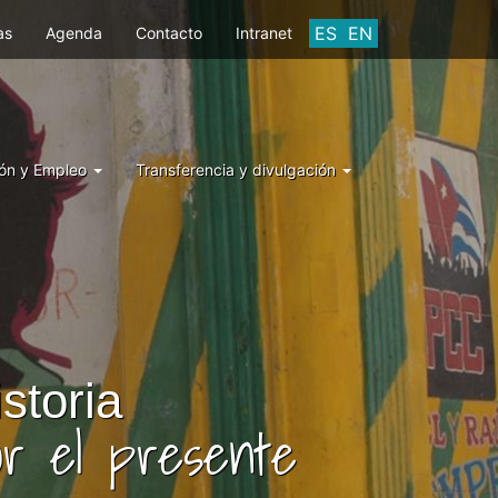
ES
EN
as
Agenda
Contacto
Intranet
ón y Empleo
Transferencia y divulgación
storia
or el presente