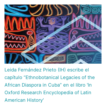
Leida Fernández Prieto (IH) escribe el
capítulo “Ethnobotanical Legacies of the
African Diaspora in Cuba” en el libro 'In
Oxford Research Encyclopedia of Latin
American History'