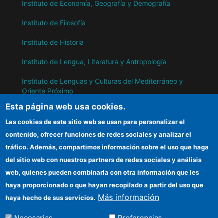
Instituto de Economía, Geografía y Demografía
Instituto de Filosofía
Instituto de Historia
Instituto de Lengua, Literatura y Antropología
Instituto de Lenguas y Culturas del Mediterráneo y
Oriente Próximo
Esta página web usa cookies.
Instituto de Políticas y Bienes Públicos
Las cookies de este sitio web se usan para personalizar el
contenido, ofrecer funciones de redes sociales y analizar el
IH
tráfico. Además, compartimos información sobre el uso que haga
del sitio web con nuestros partners de redes sociales y análisis
Sede electrónica CSIC
web, quienes pueden combinarla con otra información que les
Información para proveedores
haya proporcionado o que hayan recopilado a partir del uso que
Más información
haya hecho de sus servicios.
Organismos financiadores
Necesarias
Preferencias