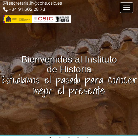
secretaria.ih@cchs.csic.es
Menu
Pasar
Togg
+34 91 602 28 73
top
al
left
contenido
IH
principal
Bienvenidos al Instituto
de Historia
Estudiamos el pasado para conocer
mejor el presente