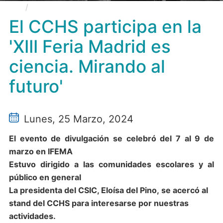
El CCHS participa en la 'XIII Feria Madrid es
ciencia. Mirando al futuro'
El CCHS participa en la
'XIII Feria Madrid es
ciencia. Mirando al
futuro'
Lunes, 25 Marzo, 2024
El evento de divulgación se celebró del 7 al 9 de
marzo en IFEMA
Estuvo dirigido a las comunidades escolares y al
público en general
La presidenta del CSIC, Eloísa del Pino, se acercó al
stand del CCHS para interesarse por nuestras
actividades.