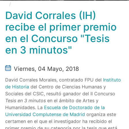
David Corrales (IH) recibe el primer premio en el
Concurso "Tesis en 3 minutos"
David Corrales (IH)
recibe el primer premio
en el Concurso "Tesis
en 3 minutos"
Viernes, 04 Mayo, 2018
David Corrales Morales, contratado FPU del
Instituto
de Historia
del Centro de Ciencias Humanas y
Sociales del CSIC, resultó ganador del II Concurso
Tesis en 3 minutos
en el ámbito de Artes y
Humanidades. La
Escuela de Doctorado de la
Universidad Complutense de Madrid
organiza este
certamen en el que el investigador ha recibido el
primer premio de su categoría por la tesis que está