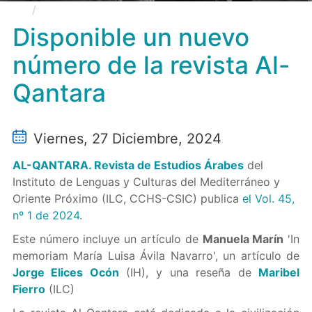
Disponible un nuevo número de la revista Al-
Qantara
Disponible un nuevo
número de la revista Al-
Qantara
Viernes, 27 Diciembre, 2024
AL-QANTARA. Revista de Estudios Árabes
del
Instituto de Lenguas y Culturas del Mediterráneo y
Oriente Próximo (ILC, CCHS-CSIC) publica
el Vol. 45,
nº 1 de 2024
.
Este número incluye un artículo de
Manuela Marín
'In
memoriam María Luisa Ávila Navarro', un artículo de
Jorge Elices Ocón
(IH), y una reseña de
Maribel
Fierro
(ILC)