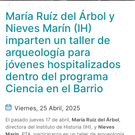
María Ruíz del Árbol y Nieves Marín (IH) imparten
un taller de arqueología para jóvenes hospitalizados
María Ruíz del Árbol y
dentro del programa Ciencia en el Barrio
Nieves Marín (IH)
imparten un taller de
arqueología para
jóvenes hospitalizados
dentro del programa
Ciencia en el Barrio
Viernes, 25 Abril, 2025
El pasado jueves 17 de abril,
María Ruiz del Árbol
,
directora del Instituto de Historia (IH), y
Nieves
Marín
, PTA, participaron en un taller de arqueología