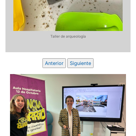
Oc
2 de
a en
Taller de arqueología
Anterior
Siguiente