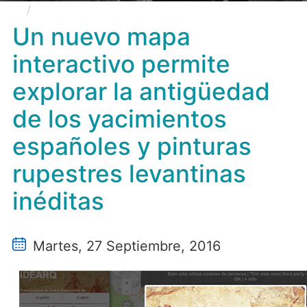
Un nuevo mapa interactivo permite explorar la
antigüedad de los yacimientos españoles y pinturas
Un nuevo mapa
rupestres levantinas inéditas
interactivo permite
explorar la antigüedad
de los yacimientos
españoles y pinturas
rupestres levantinas
inéditas
Martes, 27 Septiembre, 2016