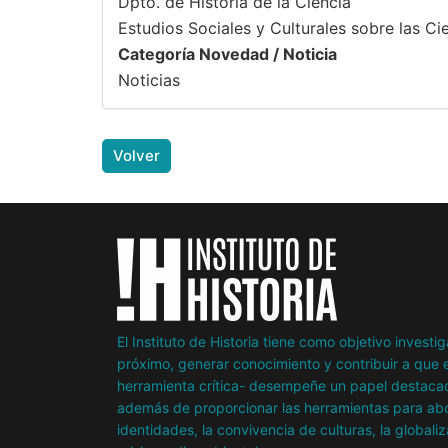
Dpto. de Historia de la Ciencia
Estudios Sociales y Culturales sobre las Ci
Categoría Novedad / Noticia
Noticias
Volver
El Instituto de Historia tiene como objetivo invest
próximo, generar conocimiento y contribuir a que e
herramienta crítica- desempeñe un papel destacad
además de proporcionar las herramientas para abor
identidades, la convivencia de culturas, la globaliz