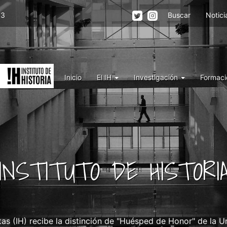
Menu
73
Buscar
Notici
top
right
IH
Menu
Inicio
El IH
Investigación
Formaci
IH
INSTITUTO DE HISTORI
as (IH) recibe la distinción de "Huésped de Honor" de la U