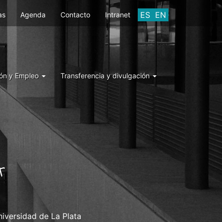
ES
EN
as
Agenda
Contacto
Intranet
ón y Empleo
Transferencia y divulgación
A
niversidad de La Plata