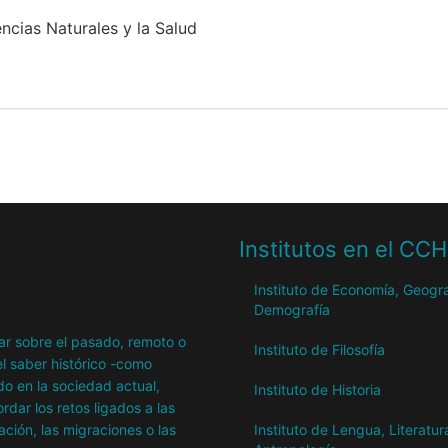
encias Naturales y la Salud
Institutos en el CC
Instituto de Economía, Geogra
Demografía
igar sobre el pasado, remoto o
Instituto de Filosofía
l saber histórico -como
o en la sociedad actual,
Instituto de Historia
dar los retos ligados a las
ación, las migraciones o las
Instituto de Lengua, Literatur