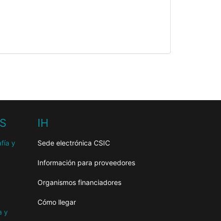
HS
IH
fía y
Sede electrónica CSIC
Información para proveedores
Organismos financiadores
Cómo llegar
a y