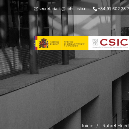
Pasar
Menu
secretaria.ih@cchs.csic.es
+34 91 602 28 
al
top
contenido
left
principal
IH
Inicio
Rafael Huert