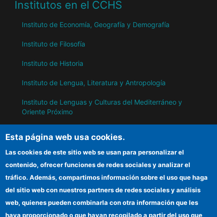
Institutos en el CCHS
Instituto de Economía, Geografía y Demografía
Instituto de Filosofía
Instituto de Historia
Instituto de Lengua, Literatura y Antropología
Instituto de Lenguas y Culturas del Mediterráneo y
Oriente Próximo
Instituto de Políticas y Bienes Públicos
Esta página web usa cookies.
Las cookies de este sitio web se usan para personalizar el
IH
contenido, ofrecer funciones de redes sociales y analizar el
tráfico. Además, compartimos información sobre el uso que haga
Sede electrónica CSIC
del sitio web con nuestros partners de redes sociales y análisis
web, quienes pueden combinarla con otra información que les
Información para proveedores
haya proporcionado o que hayan recopilado a partir del uso que