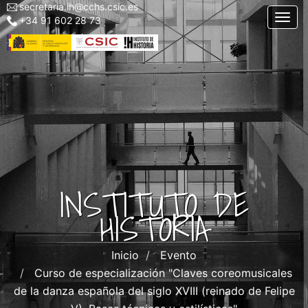
secretaria.ih@cchs.csic.es
Menu
Pasar
Togg
+34 91 602 28 73
top
al
left
contenido
IH
principal
INSTITUTO DE
HISTORIA
Inicio
Evento
Curso de especialización "Claves coreomusicales
de la danza española del siglo XVIII (reinado de Felipe