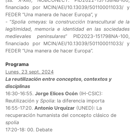
(ss. X-XIII), NOBCONECT
. PID2022-137138NB-I00,
financiado por MCIN/AEI/10.13039/501100011033/ y
FEDER “Una manera de hacer Europa”, y
- “
Spolia omeyas: la construcción transcultural de la
legitimidad, memoria e identidad en las sociedades
medievales peninsulares
” PID2023-151798NA-100,
financiado por MCIN/AEI/10.13039/501100011033/ y
FEDER “Una manera de hacer Europa”.
Programa
Lunes, 23 sept. 2024
La reutilización entre conceptos, contextos y
disciplinas
16:30-16:55.
Jorge Elices Ocón
(IH-CSIC):
Reutilización y
Spolia
: la diferencia importa
16:55-17:20.
Antonio Urquízar
(UNED): La
recuperación humanista del concepto clásico de
spolia
17:20-18: 00. Debate