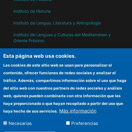
Instituto de Historia
Instituto de Lengua, Literatura y Antropología
Instituto de Lenguas y Culturas del Mediterráneo y
Oriente Próximo
Instituto de Políticas y Bienes Públicos
Esta página web usa cookies.
Las cookies de este sitio web se usan para personalizar el
IH
contenido, ofrecer funciones de redes sociales y analizar el
tráfico. Además, compartimos información sobre el uso que haga
Sede electrónica CSIC
del sitio web con nuestros partners de redes sociales y análisis
web, quienes pueden combinarla con otra información que les
Información para proveedores
haya proporcionado o que hayan recopilado a partir del uso que
Organismos financiadores
Más información
haya hecho de sus servicios.
Cómo llegar
Necesarias
Preferencias