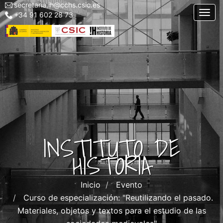
secretaria.ih@cchs.csic.es
Menu
Pasar
Togg
+34 91 602 28 73
top
al
left
contenido
IH
principal
INSTITUTO DE
HISTORIA
Inicio
Evento
Curso de especialización: "Reutilizando el pasado.
Materiales, objetos y textos para el estudio de las