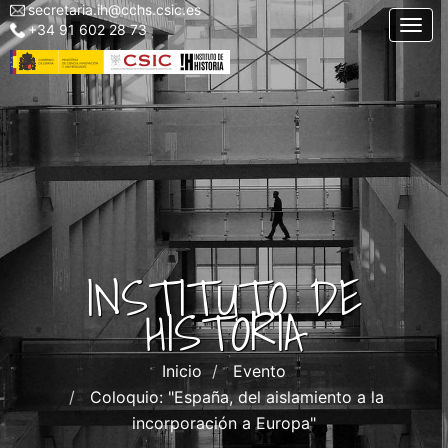
secretaria.ih@cchs.csic.es
Menu
Pasar
Togg
+34 91 602 28 73
top
al
left
contenido
IH
principal
INSTITUTO DE
HISTORIA
Inicio
Evento
Coloquio: "España, del aislamiento a la
incorporación a Europa"