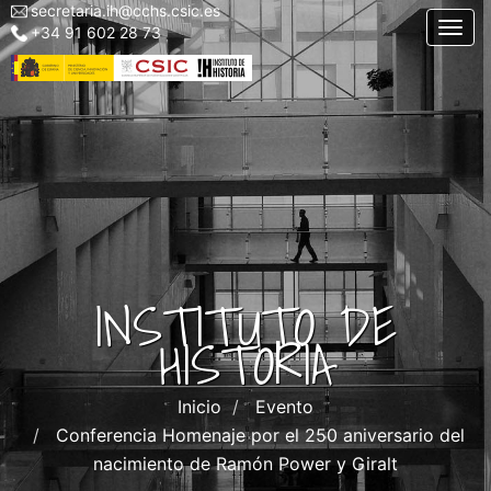
secretaria.ih@cchs.csic.es
Menu
Pasar
Togg
+34 91 602 28 73
top
al
left
contenido
IH
principal
INSTITUTO DE
HISTORIA
Inicio
Evento
Conferencia Homenaje por el 250 aniversario del
nacimiento de Ramón Power y Giralt