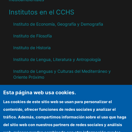
Institutos en el CCHS
Instituto de Economía, Geografía y Demografía
Instituto de Filosofía
Instituto de Historia
Instituto de Lengua, Literatura y Antropología
Instituto de Lenguas y Culturas del Mediterráneo y
Oriente Próximo
Instituto de Políticas y Bienes Públicos
Esta página web usa cookies.
Las cookies de este sitio web se usan para personalizar el
IH
contenido, ofrecer funciones de redes sociales y analizar el
tráfico. Además, compartimos información sobre el uso que haga
Sede electrónica CSIC
del sitio web con nuestros partners de redes sociales y análisis