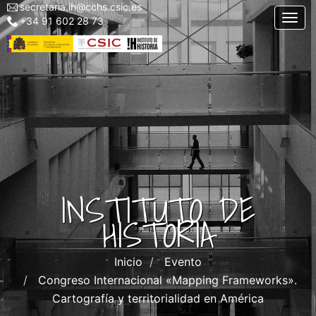
secretaria.ih@cchs.csic.es
Menu
Pasar
Togg
+34 91 602 28 73
top
al
left
contenido
IH
principal
INSTITUTO DE
HISTORIA
Inicio
Evento
Congreso Internacional «Mapping Frameworks».
Cartografía y territorialidad en América