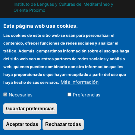
Instituto de Lenguas y Culturas del Mediterráneo y
Oriente Próximo
Instituto de Políticas y Bienes Públicos
Esta página web usa cookies.
Las cookies de este sitio web se usan para personalizar el
IH
contenido, ofrecer funciones de redes sociales y analizar el
tráfico. Además, compartimos información sobre el uso que haga
Sede electrónica CSIC
del sitio web con nuestros partners de redes sociales y análisis
web, quienes pueden combinarla con otra información que les
Información para proveedores
haya proporcionado o que hayan recopilado a partir del uso que
Organismos financiadores
Más información
haya hecho de sus servicios.
Cómo llegar
Necesarias
Preferencias
Guardar preferencias
©Copyright 2026 Todos los derechos
Aceptar todas
Rechazar todas
Revocar consentimi
reservados