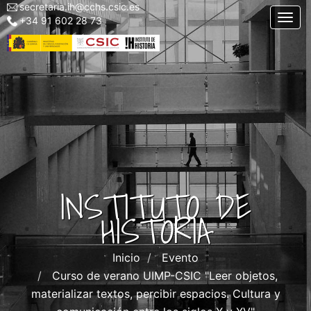
secretaria.ih@cchs.csic.es
Menu
Pasar
Togg
+34 91 602 28 73
top
al
left
contenido
IH
principal
INSTITUTO DE
HISTORIA
Inicio
Evento
Curso de verano UIMP-CSIC "Leer objetos,
materializar textos, percibir espacios. Cultura y