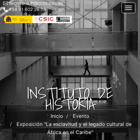
secretaria.ih@cchs.csic.es
Menu
Pasar
Togg
+34 91 602 28 73
top
al
left
contenido
IH
principal
INSTITUTO DE
HISTORIA
Inicio
Evento
Exposición "La esclavitud y el legado cultural de
África en el Caribe"