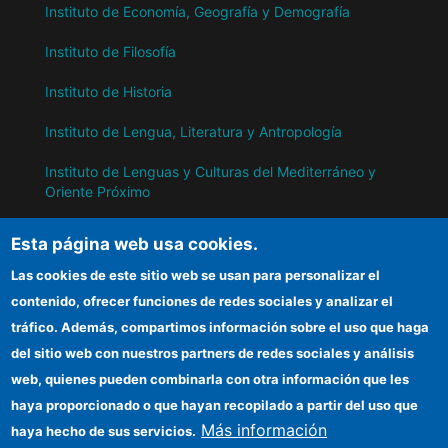
Instituto de Economía, Geografía y Demografía
Instituto de Filosofía
Instituto de Historia
Instituto de Lengua, Literatura y Antropología
Instituto de Lenguas y Culturas del Mediterráneo y
Oriente Próximo
Instituto de Políticas y Bienes Públicos
Esta página web usa cookies.
Las cookies de este sitio web se usan para personalizar el
IH
contenido, ofrecer funciones de redes sociales y analizar el
tráfico. Además, compartimos información sobre el uso que haga
Sede electrónica CSIC
del sitio web con nuestros partners de redes sociales y análisis
web, quienes pueden combinarla con otra información que les
Información para proveedores
haya proporcionado o que hayan recopilado a partir del uso que
Organismos financiadores
Más información
haya hecho de sus servicios.