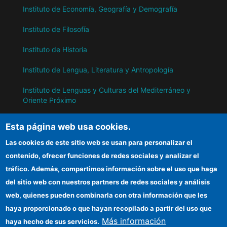
Instituto de Economía, Geografía y Demografía
Instituto de Filosofía
Instituto de Historia
Instituto de Lengua, Literatura y Antropología
Instituto de Lenguas y Culturas del Mediterráneo y
Oriente Próximo
Instituto de Políticas y Bienes Públicos
Esta página web usa cookies.
Las cookies de este sitio web se usan para personalizar el
IH
contenido, ofrecer funciones de redes sociales y analizar el
tráfico. Además, compartimos información sobre el uso que haga
Sede electrónica CSIC
del sitio web con nuestros partners de redes sociales y análisis
web, quienes pueden combinarla con otra información que les
Información para proveedores
haya proporcionado o que hayan recopilado a partir del uso que
Organismos financiadores
Más información
haya hecho de sus servicios.