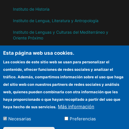
Instituto de Historia
Instituto de Lengua, Literatura y Antropología
Instituto de Lenguas y Culturas del Mediterráneo y
Oriente Próximo
Instituto de Políticas y Bienes Públicos
Esta página web usa cookies.
Las cookies de este sitio web se usan para personalizar el
IH
contenido, ofrecer funciones de redes sociales y analizar el
tráfico. Además, compartimos información sobre el uso que haga
Sede electrónica CSIC
del sitio web con nuestros partners de redes sociales y análisis
web, quienes pueden combinarla con otra información que les
Información para proveedores
haya proporcionado o que hayan recopilado a partir del uso que
Organismos financiadores
Más información
haya hecho de sus servicios.
Cómo llegar
Necesarias
Preferencias