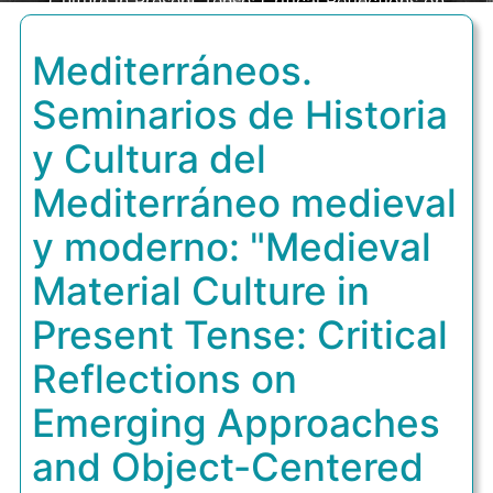
Culture in Present Tense: Critical Reflections on
Emerging Approaches and Object-Centered
Mediterráneos.
Methodologies"
Seminarios de Historia
y Cultura del
Mediterráneo medieval
y moderno: "Medieval
Material Culture in
Present Tense: Critical
Reflections on
Emerging Approaches
and Object-Centered