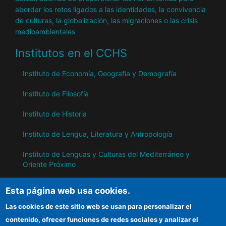
abordar los retos ligados a las identidades, la convivencia
de culturas, la globalización, las migraciones o las crisis
medioambientales
Institutos en el CCHS
Instituto de Economía, Geografía y Demografía
Instituto de Filosofía
Instituto de Historia
Instituto de Lengua, Literatura y Antropología
Instituto de Lenguas y Culturas del Mediterráneo y
Oriente Próximo
Instituto de Políticas y Bienes Públicos
Esta página web usa cookies.
Las cookies de este sitio web se usan para personalizar el
IH
contenido, ofrecer funciones de redes sociales y analizar el