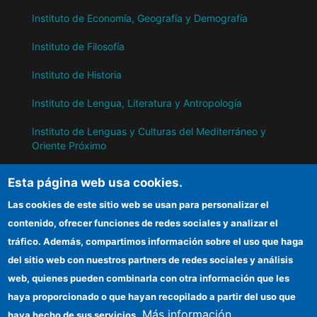
Instituto de Economía, Geografía y Demografía
Instituto de Filosofía
Instituto de Historia
Instituto de Lengua, Literatura y Antropología
Instituto de Lenguas y Culturas del Mediterráneo y
Oriente Próximo
Instituto de Políticas y Bienes Públicos
Esta página web usa cookies.
Las cookies de este sitio web se usan para personalizar el
IH
contenido, ofrecer funciones de redes sociales y analizar el
tráfico. Además, compartimos información sobre el uso que haga
Sede electrónica CSIC
del sitio web con nuestros partners de redes sociales y análisis
web, quienes pueden combinarla con otra información que les
Información para proveedores
haya proporcionado o que hayan recopilado a partir del uso que
Organismos financiadores
Más información
haya hecho de sus servicios.