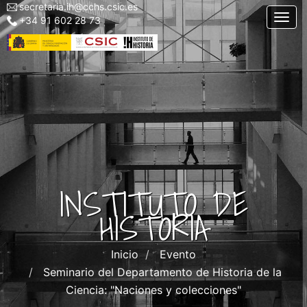
secretaria.ih@cchs.csic.es
Menu
Pasar
Togg
+34 91 602 28 73
top
al
left
contenido
IH
principal
INSTITUTO DE
HISTORIA
Inicio
Evento
Seminario del Departamento de Historia de la
Ciencia: "Naciones y colecciones"