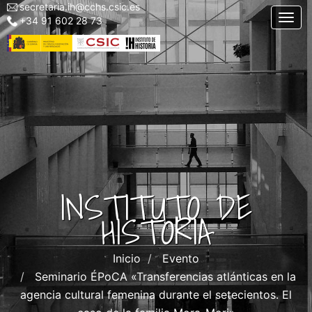
secretaria.ih@cchs.csic.es
Menu
Pasar
Togg
+34 91 602 28 73
top
al
left
contenido
IH
principal
INSTITUTO DE
HISTORIA
Inicio
Evento
Seminario ÉPoCA «Transferencias atlánticas en la
agencia cultural femenina durante el setecientos. El