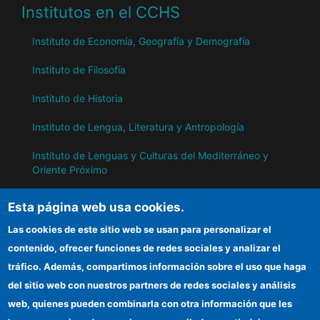
Institutos en el CCHS
Instituto de Economía, Geografía y Demografía
Instituto de Filosofía
Instituto de Historia
Instituto de Lengua, Literatura y Antropología
Instituto de Lenguas y Culturas del Mediterráneo y
Oriente Próximo
Instituto de Políticas y Bienes Públicos
Esta página web usa cookies.
Las cookies de este sitio web se usan para personalizar el
IH
contenido, ofrecer funciones de redes sociales y analizar el
tráfico. Además, compartimos información sobre el uso que haga
Sede electrónica CSIC
del sitio web con nuestros partners de redes sociales y análisis
web, quienes pueden combinarla con otra información que les
Información para proveedores