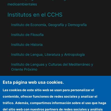
medioambientales
Institutos en el CCHS
Instituto de Economía, Geografía y Demografía
Instituto de Filosofía
Instituto de Historia
Instituto de Lengua, Literatura y Antropología
Instituto de Lenguas y Culturas del Mediterráneo y
Oriente Próximo
Instituto de Políticas y Bienes Públicos
Esta página web usa cookies.
Las cookies de este sitio web se usan para personalizar el
IH
contenido, ofrecer funciones de redes sociales y analizar el
tráfico. Además, compartimos información sobre el uso que haga
Sede electrónica CSIC
del sitio web con nuestros partners de redes sociales y análisis