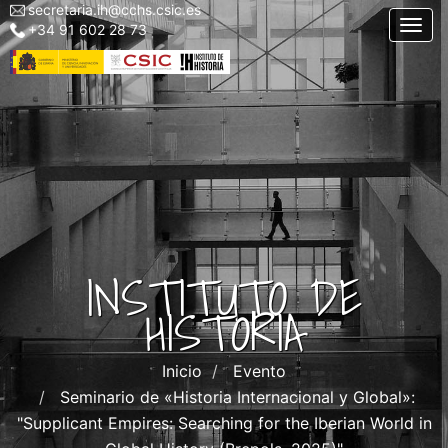
secretaria.ih@cchs.csic.es
Menu
Pasar
Togg
+34 91 602 28 73
top
al
left
contenido
IH
principal
INSTITUTO DE
HISTORIA
Inicio
Evento
Seminario de «Historia Internacional y Global»:
"Supplicant Empires: Searching for the Iberian World in