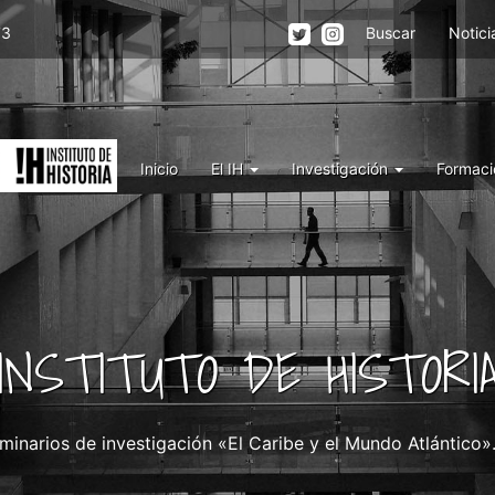
Menu
73
Buscar
Notici
top
right
IH
Menu
Inicio
El IH
Investigación
Formaci
IH
INSTITUTO DE HISTORI
minarios de investigación «El Caribe y el Mundo Atlántico»