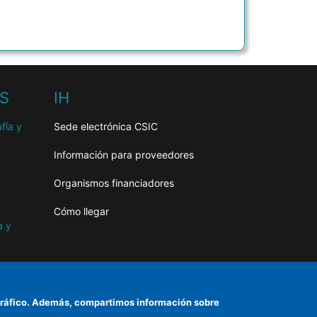
HS
IH
fía y
Sede electrónica CSIC
Información para proveedores
Organismos financiadores
Cómo llegar
a y
as
el tráfico. Además, compartimos información sobre