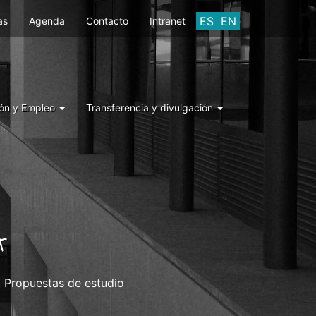
ES
EN
as
Agenda
Contacto
Intranet
ón y Empleo
Transferencia y divulgación
A
. Propuestas de estudio