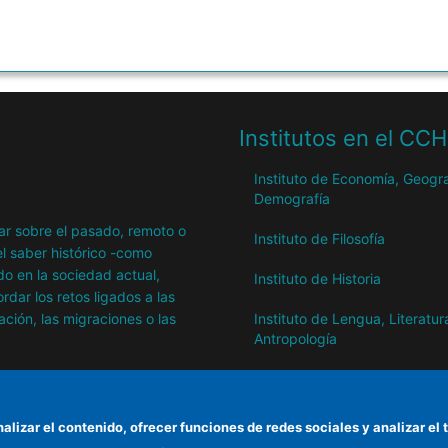
Institutos en el CC
Instituto de Economía, Geogra
Demografía
igar sobre el pasado, remoto o
Instituto de Filosofía
l saber histórico -como
o en la sociedad actual,
Instituto de Historia
dar los retos ligados a las
ación, las migraciones o las
Instituto de Lengua, Literatur
Antropología
Instituto de Lenguas y Cultur
del Mediterráneo y Oriente
Próximo
nalizar el contenido, ofrecer funciones de redes sociales y analizar 