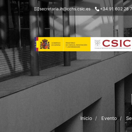
Pasar
Menu
secretaria.ih@cchs.csic.es
+34 91 602 28 
al
top
contenido
left
principal
IH
Inicio
Evento
Se