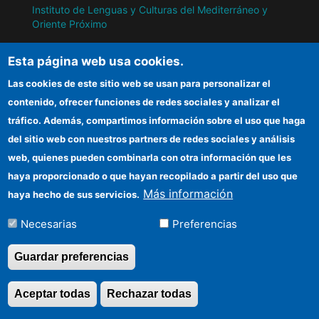
Instituto de Lenguas y Culturas del Mediterráneo y
Oriente Próximo
Instituto de Políticas y Bienes Públicos
Esta página web usa cookies.
Las cookies de este sitio web se usan para personalizar el
IH
contenido, ofrecer funciones de redes sociales y analizar el
tráfico. Además, compartimos información sobre el uso que haga
Sede electrónica CSIC
del sitio web con nuestros partners de redes sociales y análisis
web, quienes pueden combinarla con otra información que les
Información para proveedores
haya proporcionado o que hayan recopilado a partir del uso que
Organismos financiadores
Más información
haya hecho de sus servicios.
Cómo llegar
Necesarias
Preferencias
Guardar preferencias
©Copyright 2026 Todos los derechos
Aceptar todas
Rechazar todas
Revocar consentimi
reservados