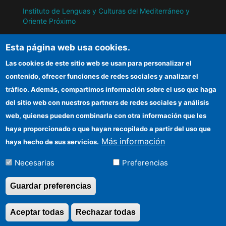
Instituto de Lenguas y Culturas del Mediterráneo y
Oriente Próximo
Instituto de Políticas y Bienes Públicos
Esta página web usa cookies.
Las cookies de este sitio web se usan para personalizar el
IH
contenido, ofrecer funciones de redes sociales y analizar el
tráfico. Además, compartimos información sobre el uso que haga
Sede electrónica CSIC
del sitio web con nuestros partners de redes sociales y análisis
web, quienes pueden combinarla con otra información que les
Información para proveedores
haya proporcionado o que hayan recopilado a partir del uso que
Organismos financiadores
Más información
haya hecho de sus servicios.
Cómo llegar
Necesarias
Preferencias
Guardar preferencias
©Copyright 2026 Todos los derechos
Aceptar todas
Rechazar todas
Revocar consentimi
reservados