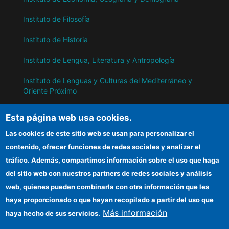
Instituto de Filosofía
Instituto de Historia
Instituto de Lengua, Literatura y Antropología
Instituto de Lenguas y Culturas del Mediterráneo y
Oriente Próximo
Instituto de Políticas y Bienes Públicos
Esta página web usa cookies.
Las cookies de este sitio web se usan para personalizar el
IH
contenido, ofrecer funciones de redes sociales y analizar el
tráfico. Además, compartimos información sobre el uso que haga
Sede electrónica CSIC
del sitio web con nuestros partners de redes sociales y análisis
web, quienes pueden combinarla con otra información que les
Información para proveedores
haya proporcionado o que hayan recopilado a partir del uso que
Organismos financiadores
Más información
haya hecho de sus servicios.