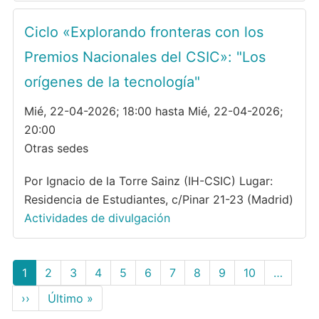
Ciclo «Explorando fronteras con los
Premios Nacionales del CSIC»: "Los
orígenes de la tecnología"
Mié, 22-04-2026; 18:00 hasta Mié, 22-04-2026;
20:00
Otras sedes
Por Ignacio de la Torre Sainz (IH-CSIC) Lugar:
Residencia de Estudiantes, c/Pinar 21-23 (Madrid)
Actividades de divulgación
Paginación
Página
1
Page
2
Page
3
Page
4
Page
5
Page
6
Page
7
Page
8
Page
9
Page
10
…
actual
Siguiente
››
Última
Último »
página
página