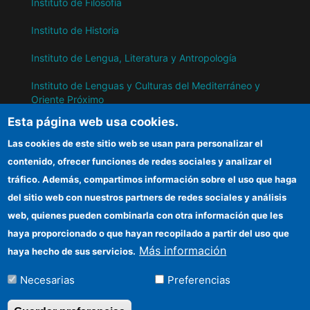
Instituto de Filosofía
Instituto de Historia
Instituto de Lengua, Literatura y Antropología
Instituto de Lenguas y Culturas del Mediterráneo y
Oriente Próximo
Esta página web usa cookies.
Instituto de Políticas y Bienes Públicos
Las cookies de este sitio web se usan para personalizar el
contenido, ofrecer funciones de redes sociales y analizar el
IH
tráfico. Además, compartimos información sobre el uso que haga
del sitio web con nuestros partners de redes sociales y análisis
Sede electrónica CSIC
web, quienes pueden combinarla con otra información que les
Información para proveedores
haya proporcionado o que hayan recopilado a partir del uso que
Más información
haya hecho de sus servicios.
Organismos financiadores
Necesarias
Preferencias
Cómo llegar