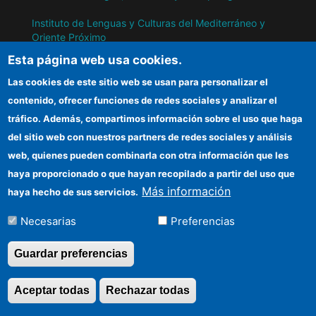
Instituto de Lenguas y Culturas del Mediterráneo y
Oriente Próximo
Esta página web usa cookies.
Instituto de Políticas y Bienes Públicos
Las cookies de este sitio web se usan para personalizar el
contenido, ofrecer funciones de redes sociales y analizar el
IH
tráfico. Además, compartimos información sobre el uso que haga
del sitio web con nuestros partners de redes sociales y análisis
Sede electrónica CSIC
web, quienes pueden combinarla con otra información que les
Información para proveedores
haya proporcionado o que hayan recopilado a partir del uso que
Más información
haya hecho de sus servicios.
Organismos financiadores
Necesarias
Preferencias
Cómo llegar
Guardar preferencias
©Copyright 2026 Todos los derechos
Aceptar todas
Rechazar todas
Revocar consentimi
reservados