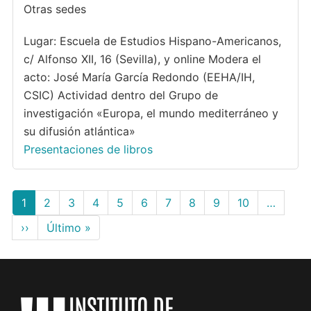
Otras sedes
Lugar: Escuela de Estudios Hispano-Americanos,
c/ Alfonso XII, 16 (Sevilla), y online Modera el
acto: José María García Redondo (EEHA/IH,
CSIC) Actividad dentro del Grupo de
investigación «Europa, el mundo mediterráneo y
su difusión atlántica»
Presentaciones de libros
Paginación
Página
1
Page
2
Page
3
Page
4
Page
5
Page
6
Page
7
Page
8
Page
9
Page
10
…
actual
Siguiente
››
Última
Último »
página
página