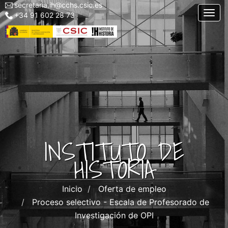
secretaria.ih@cchs.csic.es
Menu
Pasar
Togg
+34 91 602 28 73
top
al
left
contenido
IH
principal
INSTITUTO DE
HISTORIA
Inicio
Oferta de empleo
Proceso selectivo - Escala de Profesorado de
Investigación de OPI