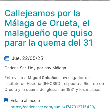
Callejeamos por la Málaga de Orueta, el malagueño
que quiso parar la quema del 31
Callejeamos por la
Málaga de Orueta, el
malagueño que quiso
parar la quema del 31
Jue, 22/05/25
Cadena Ser. Hoy por hoy Málaga
Entrevista a
Miguel Cabañas
, investigador del
Instituto de Historia (IH-CSIC), respecto a Ricardo de
Orueta y la quema de iglesias en 1931 y los museos
Enlace al medio
https://cadenaser.com/audio/1747912715423/