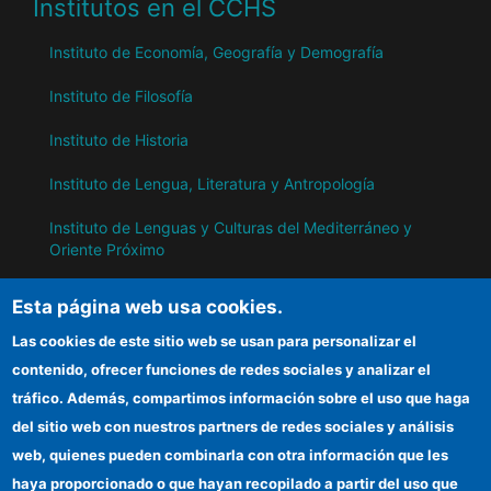
Institutos en el CCHS
Instituto de Economía, Geografía y Demografía
Instituto de Filosofía
Instituto de Historia
Instituto de Lengua, Literatura y Antropología
Instituto de Lenguas y Culturas del Mediterráneo y
Oriente Próximo
Instituto de Políticas y Bienes Públicos
Esta página web usa cookies.
Las cookies de este sitio web se usan para personalizar el
IH
contenido, ofrecer funciones de redes sociales y analizar el
tráfico. Además, compartimos información sobre el uso que haga
Sede electrónica CSIC
del sitio web con nuestros partners de redes sociales y análisis
web, quienes pueden combinarla con otra información que les
Información para proveedores
haya proporcionado o que hayan recopilado a partir del uso que