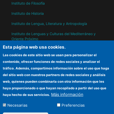
Instituto de Filosofía
Instituto de Historia
Instituto de Lengua, Literatura y Antropología
Instituto de Lenguas y Culturas del Mediterráneo y
Oriente Próximo
Esta página web usa cookies.
Instituto de Políticas y Bienes Públicos
Las cookies de este sitio web se usan para personalizar el
contenido, ofrecer funciones de redes sociales y analizar el
IH
tráfico. Además, compartimos información sobre el uso que haga
del sitio web con nuestros partners de redes sociales y análisis
Sede electrónica CSIC
web, quienes pueden combinarla con otra información que les
Información para proveedores
haya proporcionado o que hayan recopilado a partir del uso que
Más información
haya hecho de sus servicios.
Organismos financiadores
Necesarias
Preferencias
Cómo llegar