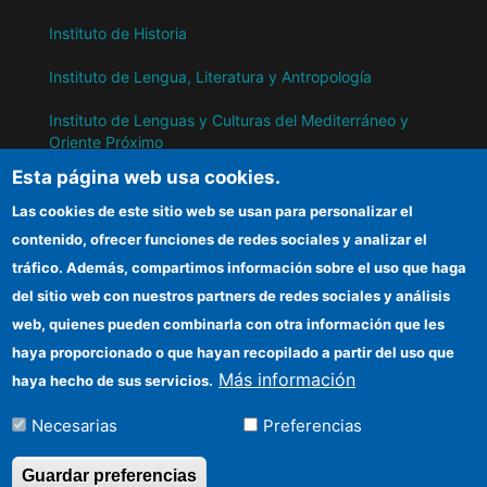
Instituto de Historia
Instituto de Lengua, Literatura y Antropología
Instituto de Lenguas y Culturas del Mediterráneo y
Oriente Próximo
Esta página web usa cookies.
Instituto de Políticas y Bienes Públicos
Las cookies de este sitio web se usan para personalizar el
contenido, ofrecer funciones de redes sociales y analizar el
IH
tráfico. Además, compartimos información sobre el uso que haga
del sitio web con nuestros partners de redes sociales y análisis
Sede electrónica CSIC
web, quienes pueden combinarla con otra información que les
Información para proveedores
haya proporcionado o que hayan recopilado a partir del uso que
Más información
haya hecho de sus servicios.
Organismos financiadores
Necesarias
Preferencias
Cómo llegar
Guardar preferencias