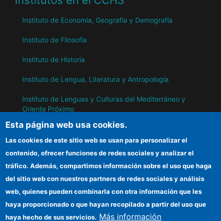
Institutos en el CCHS
Instituto de Economía, Geografía y Demografía
Instituto de Filosofía
Instituto de Historia
Instituto de Lengua, Literatura y Antropología
Instituto de Lenguas y Culturas del Mediterráneo y
Oriente Próximo
Esta página web usa cookies.
Instituto de Políticas y Bienes Públicos
Las cookies de este sitio web se usan para personalizar el
contenido, ofrecer funciones de redes sociales y analizar el
IH
tráfico. Además, compartimos información sobre el uso que haga
del sitio web con nuestros partners de redes sociales y análisis
Sede electrónica CSIC
web, quienes pueden combinarla con otra información que les
Información para proveedores
haya proporcionado o que hayan recopilado a partir del uso que
Más información
haya hecho de sus servicios.