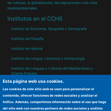
de culturas, la globalización, las migraciones o las crisis
medioambientales
Institutos en el CCHS
Instituto de Economía, Geografía y Demografía
Instituto de Filosofía
Instituto de Historia
Instituto de Lengua, Literatura y Antropología
Instituto de Lenguas y Culturas del Mediterráneo y
Oriente Próximo
Esta página web usa cookies.
Instituto de Políticas y Bienes Públicos
Las cookies de este sitio web se usan para personalizar el
contenido, ofrecer funciones de redes sociales y analizar el
IH
tráfico. Además, compartimos información sobre el uso que haga
del sitio web con nuestros partners de redes sociales y análisis
Sede electrónica CSIC