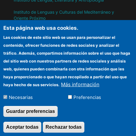
Instituto de Lenguas y Culturas del Mediterráneo y
Oriente Próximo
Esta página web usa cookies.
Instituto de Políticas y Bienes Públicos
Las cookies de este sitio web se usan para personalizar el
contenido, ofrecer funciones de redes sociales y analizar el
IH
tráfico. Además, compartimos información sobre el uso que haga
del sitio web con nuestros partners de redes sociales y análisis
Sede electrónica CSIC
web, quienes pueden combinarla con otra información que les
Información para proveedores
haya proporcionado o que hayan recopilado a partir del uso que
Más información
haya hecho de sus servicios.
Organismos financiadores
Necesarias
Preferencias
Cómo llegar
Guardar preferencias
©Copyright 2026 Todos los derechos
Aceptar todas
Rechazar todas
Revocar consentimi
reservados