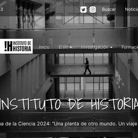
Menu
73
Buscar
Notici
top
right
IH
Menu
Inicio
El IH
Investigación
Formaci
IH
INSTITUTO DE HISTORI
 de la Ciencia 2024: "Una planta de otro mundo. Un viaje 