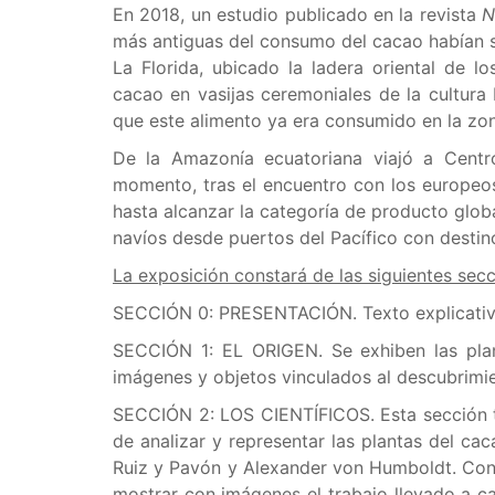
En 2018, un estudio publicado en la revista
N
más antiguas del consumo del cacao habían si
La Florida, ubicado la ladera oriental de 
cacao en vasijas ceremoniales de la cultura
que este alimento ya era consumido en la zo
De la Amazonía ecuatoriana viajó a Centr
momento, tras el encuentro con los europeos, 
hasta alcanzar la categoría de producto glob
navíos desde puertos del Pacífico con destin
La exposición constará de las siguientes sec
SECCIÓN 0: PRESENTACIÓN. Texto explicativo
SECCIÓN 1: EL ORIGEN. Se exhiben las pla
imágenes y objetos vinculados al descubrimie
SECCIÓN 2: LOS CIENTÍFICOS. Esta sección t
de analizar y representar las plantas del cac
Ruiz y Pavón y Alexander von Humboldt. Cont
mostrar con imágenes el trabajo llevado a cab