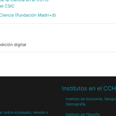
 el CSIC
 Ciencia (Fundación Madri+d)
dición digital
Institutos en el CC
Instituto de Economía, Geogra
Demografía
igar sobre el pasado, remoto o
Instituto de Filosofía