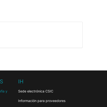
HS
IH
fía y
Sede electrónica CSIC
Información para proveedores