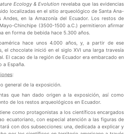
ature Ecology & Evolution
revelaba que las evidencias
do localizadas en el sitio arqueológico de Santa Ana-
los Andes, en la Amazonía del Ecuador. Los restos de
 Mayo-Chinchipe (3500-1500 a.C.) permitieron afirmar
na en forma de bebida hace 5.300 años.
oamérica hace unos 4.000 años, y, a partir de ese
el chocolate inició en el siglo XVI una larga travesía
al. El cacao de la región de Ecuador era embarcado en
o a España.
ciones
:
 general de la exposición.
ntas que han dado origen a la exposición, así como
nto de los restos arqueológicos en Ecuador.
iene como protagonistas a los científicos encargados
ao ecuatoriano, con especial atención a las figuras de
ará con dos subsecciones: una, dedicada a explicar y
o por los científicos en territorio americano a través