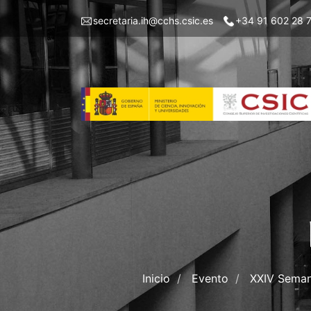
Pasar
Menu
secretaria.ih@cchs.csic.es
+34 91 602 28 
al
top
contenido
left
principal
IH
Inicio
Evento
XXIV Semana