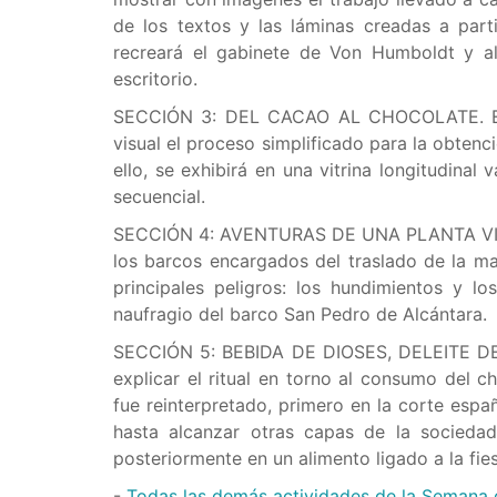
de los textos y las láminas creadas a part
recreará el gabinete de Von Humboldt y a
escritorio.
SECCIÓN 3: DEL CACAO AL CHOCOLATE. Est
visual el proceso simplificado para la obtenc
ello, se exhibirá en una vitrina longitudin
secuencial.
SECCIÓN 4: AVENTURAS DE UNA PLANTA VIAJERA
los barcos encargados del traslado de la m
principales peligros: los hundimientos y 
naufragio del barco San Pedro de Alcántara.
SECCIÓN 5: BEBIDA DE DIOSES, DELEITE DE 
explicar el ritual en torno al consumo del 
fue reinterpretado, primero en la corte españ
hasta alcanzar otras capas de la sociedad
posteriormente en un alimento ligado a la fies
-
Todas las demás actividades de la Semana 