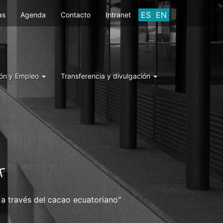
ES
EN
as
Agenda
Contacto
Intranet
ón y Empleo
Transferencia y divulgación
A
a través del cacao ecuatoriano"