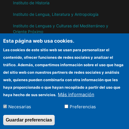
Instituto de Historia
Instituto de Lengua, Literatura y Antropología
Instituto de Lenguas y Culturas del Mediterráneo y
Oriente Próximo
Esta página web usa cookies.
Instituto de Políticas y Bienes Públicos
Las cookies de este sitio web se usan para personalizar el
contenido, ofrecer funciones de redes sociales y analizar el
IH
tráfico. Además, compartimos información sobre el uso que haga
del sitio web con nuestros partners de redes sociales y análisis
Sede electrónica CSIC
web, quienes pueden combinarla con otra información que les
Información para proveedores
haya proporcionado o que hayan recopilado a partir del uso que
Más información
haya hecho de sus servicios.
Organismos financiadores
Necesarias
Preferencias
Cómo llegar
Guardar preferencias