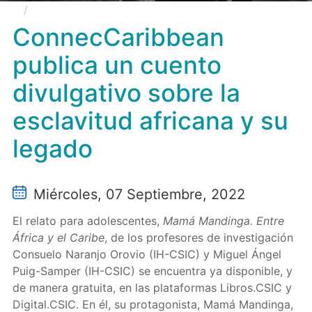
ConnecCaribbean publica un cuento divulgativo
sobre la esclavitud africana y su legado
ConnecCaribbean
publica un cuento
divulgativo sobre la
esclavitud africana y su
legado
Miércoles, 07 Septiembre, 2022
El relato para adolescentes,
Mamá Mandinga. Entre
África y el Caribe
, de los profesores de investigación
Consuelo Naranjo Orovio (IH-CSIC) y Miguel Ángel
Puig-Samper (IH-CSIC) se encuentra ya disponible, y
de manera gratuita, en las plataformas Libros.CSIC y
Digital.CSIC. En él, su protagonista, Mamá Mandinga,